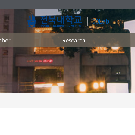
00Lab
ber
Research