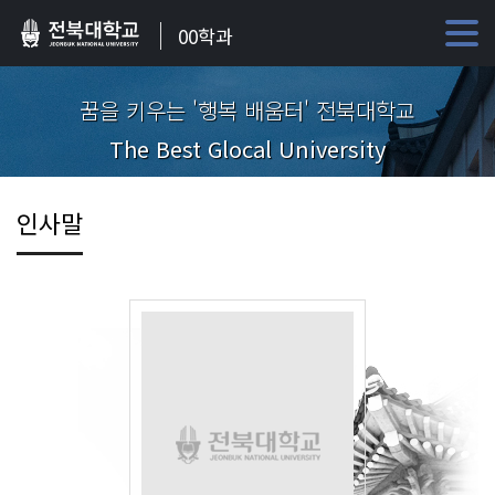
00학과
꿈을 키우는 '행복 배움터' 전북대학교
The Best Glocal University
인사말